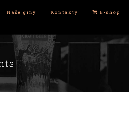
Naše giny
Kontakty
E-shop
nts