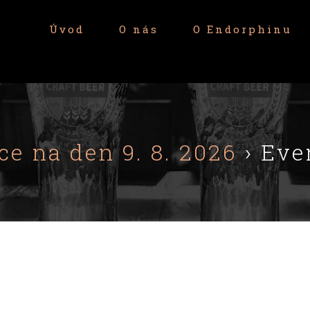
Úvod
O nás
O Endorphinu
ce na den 9. 8. 2026
› Eve