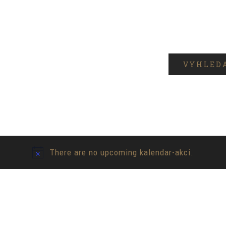
VYHLED
There are no upcoming kalendar-akci.