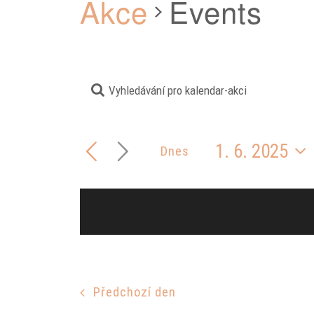
Akce
Events
Enter
Navigace
Keyword.
pro
Search
1. 6. 2025
Dnes
hledání
for
Select
a
Akce
date.
zobrazení
by
Akce
Keyword.
Předchozí den