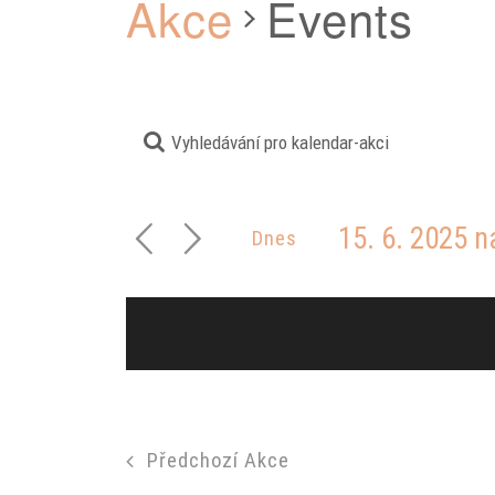
Akce
Events
Enter
Navigace
Keyword.
pro
Search
15. 6. 2025 n
Dnes
hledání
for
Select
a
Akce
date.
zobrazení
by
Akce
Keyword.
Předchozí
Akce