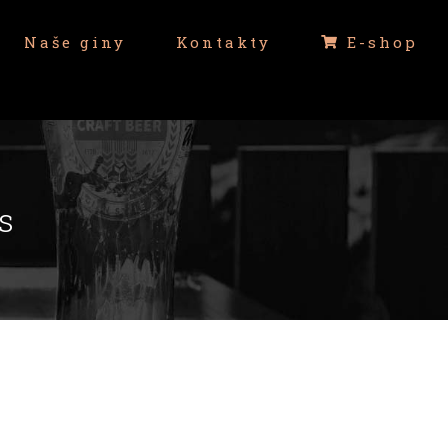
Naše giny
Kontakty
E-shop
s