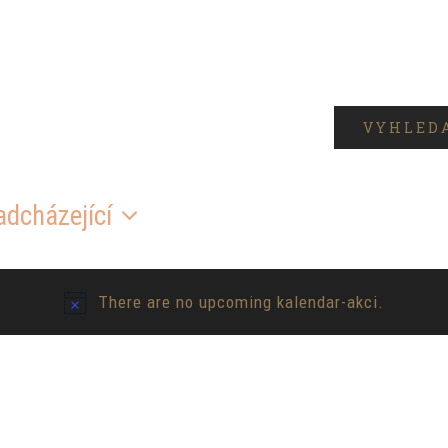
VYHLED
adcházející
There are no upcoming kalendar-akci.