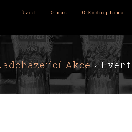
Úvod
O nás
O Endorphinu
Nadcházející Akce
› Event